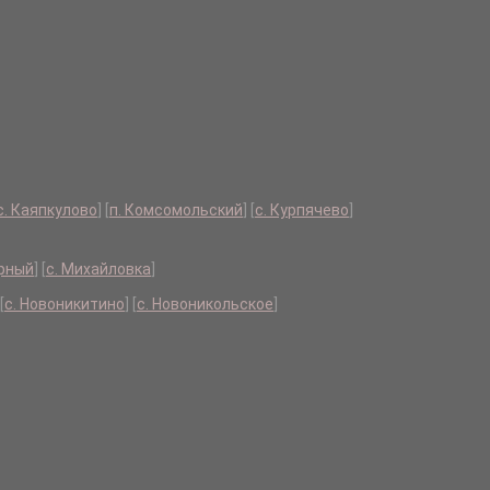
с. Каяпкулово
]
[
п. Комсомольский
]
[
с. Курпячево
]
ирный
]
[
с. Михайловка
]
[
с. Новоникитино
]
[
с. Новоникольское
]