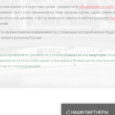
у или комнату в короткие сроки - разместите
объявление от собс
жимости от собственников по теме продам, куплю, сдам, сниму к
ез агентов, дешево, с фото, можно оставить и найти в разделе
бе
ений.
сть форма поиска недвижимости, с помощью которой можно будет
 любого региона России.
ьно проверяйте документы у хозяев
комнаты
или
квартиры
, ес
е рискуете остаться без денег и без жилья. И никогда не платите 
отаете с посредниками!
НАШИ ПАРТНЕРЫ