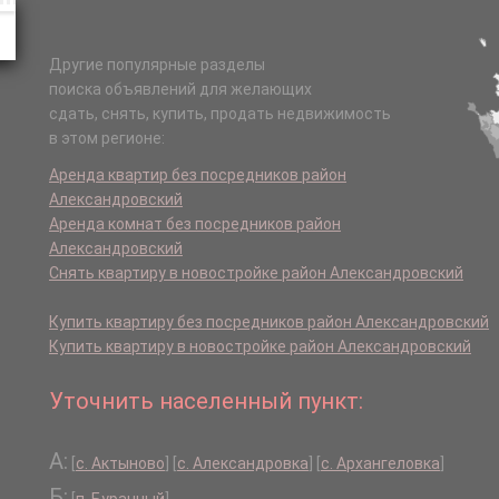
Другие популярные разделы
поиска объявлений для желающих
сдать, снять, купить, продать недвижимость
в этом регионе:
Аренда квартир без посредников район
Александровский
Аренда комнат без посредников район
Александровский
Снять квартиру в новостройке район Александровский
Купить квартиру без посредников район Александровский
Купить квартиру в новостройке район Александровский
Уточнить населенный пункт:
А:
[
с. Актыново
]
[
с. Александровка
]
[
с. Архангеловка
]
Б: