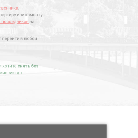
твенника
.
вартиру или комнату
з посредников
на
 перейти в любой
ли хотите
снять без
комиссию до