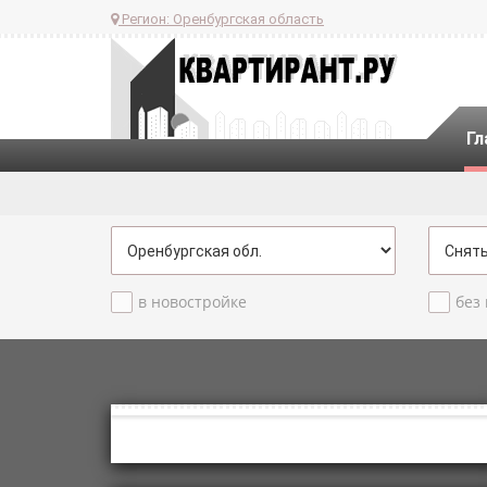
Регион:
Оренбургская область
Гл
в новостройке
без