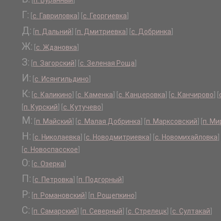
[
п. Буранный
]
Г:
[
с. Гавриловка
]
[
с. Георгиевка
]
Д:
[
п. Дальний
]
[
п. Дмитриевка
]
[
с. Добринка
]
Ж:
[
с. Ждановка
]
З:
[
п. Загорский
]
[
с. Зеленая Роща
]
И:
[
с. Исянгильдино
]
К:
[
с. Каликино
]
[
с. Каменка
]
[
с. Канцеровка
]
[
с. Канчирово
]
[
[
п. Курский
]
[
с. Кутучево
]
М:
[
п. Майский
]
[
с. Малая Добринка
]
[
п. Марксовский
]
[
п. М
Н:
[
с. Николаевка
]
[
с. Новодмитриевка
]
[
с. Новомихайловка
]
[
с. Новоспасское
]
О:
[
с. Озерка
]
П:
[
с. Петровка
]
[
п. Подгорный
]
Р:
[
п. Романовский
]
[
п. Рощепкино
]
С:
[
п. Самарский
]
[
п. Северный
]
[
с. Стрелецк
]
[
с. Султакай
]