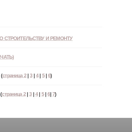
О СТРОИТЕЛЬСТВУ И РЕМОНТУ
ЧАТЬ)
(
страница 2
|
3
|
4
|
5
|
6
)
(
страница 2
|
3
|
4
|
5
|
6
|
7
)