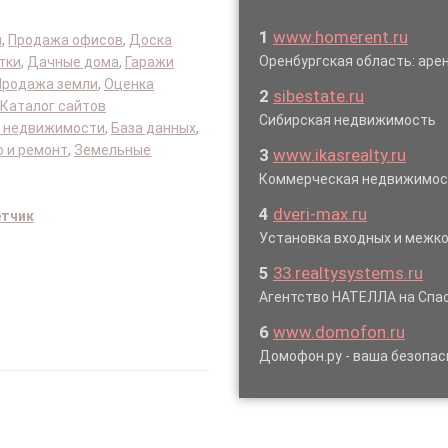
1
www.homerent.ru
я
,
Продажа офисов
,
Доска
Оренбургская область: ар
тки
,
Дачные дома
,
Гаражи
Продажа земли
,
Оценка
2
sibestate.ru
Каталог сайтов
Сибирская недвижимость
 недвижимости
,
База данных
,
 и ремонт
,
Земельные
3
www.ikasrealty.ru
Коммерческая недвижимос
4
dveri-max.ru
етчик
Установка входных и межк
5
33.realtysystems.ru
Агентство НАТЕЛЛА на Спас
6
www.domofon.ru
Домофон.ру - ваша безопас