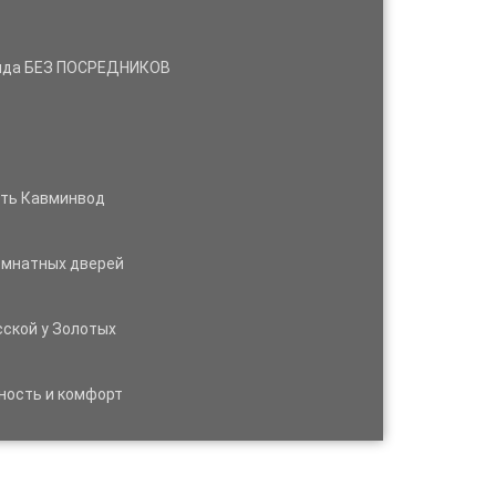
енда БЕЗ ПОСРЕДНИКОВ
ть Кавминвод
омнатных дверей
ской у Золотых
ность и комфорт