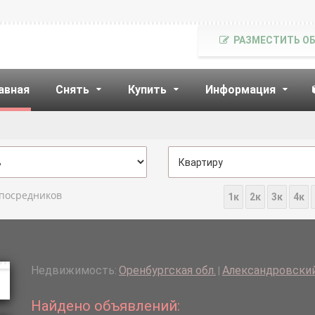
РАЗМЕСТИТЬ О
авная
Снять
Купить
Информация
 посредников
1к
2к
3к
4к
Недвижимость:
Оренбургская обл.
Александровский
|
Найдено объявлений: