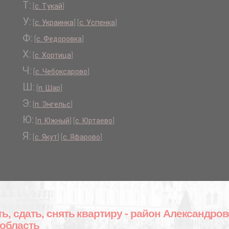
Т:
[
с. Тукай
]
У:
[
с. Украинка
]
[
с. Успенка
]
Ф:
[
с. Федоровка
]
Х:
[
с. Хортица
]
Ч:
[
с. Чебоксарово
]
Ш:
[
п. Шар
]
Э:
[
п. Энгельс
]
Ю:
[
п. Южный
]
[
с. Юртаево
]
Я:
[
с. Якут
]
[
с. Яфарово
]
ть, сдать, снять квартиру - район Александро
 область