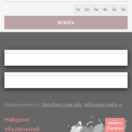
1к
2к
3к
4к
5к
6к
Недвижимость:
Оренбургская обл.
Абдулинский р-н.
|
Найдено
СМЕНИТЬ
Регион
объявлений: