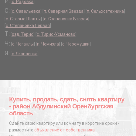
Р:
[
с. Радовка
]
С:
[
с. Савельевка
]
[
п. Северная Звезда
]
[
п. Сельхозтехника
]
[
с. Старые Шалты
]
[
с. Степановка Вторая
]
[
с. Степановка Первая
]
Т:
[
рзд. Терис
]
[
с. Тирис-Усманово
]
Ч:
[
с. Чеганлы
]
[
п. Чемизла
]
[
с. Черемушки
]
Я:
[
с. Яковлевка
]
Купить, продать, сдать, снять квартиру
- район Абдулинский Оренбургская
область
Сдайте свою квартиру или комнату в короткие сроки -
разместите
объявление от собственника
.