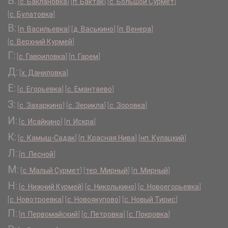
Б:
[
с. Баклановка
]
[
п. Бактак
]
[
с. Большой Сурмет
]
[
с. Булатовка
]
В:
[
п. Васильевка
]
[
д. Васькино
]
[
п. Венера
]
[
с. Верхний Курмей
]
Г:
[
с. Гавриловка
]
[
п. Гарем
]
Д:
[
х. Даниловка
]
Е:
[
с. Егорьевка
]
[
с. Емантаево
]
З:
[
с. Захаркино
]
[
с. Зерикла
]
[
с. Зоровка
]
И:
[
с. Исайкино
]
[
п. Искра
]
К:
[
с. Камыш-Садак
]
[
п. Красная Нива
]
[
нп. Кулацкий
]
Л:
[
п. Лесной
]
М:
[
с. Малый Сурмет
]
[
тер. Мирный
]
[
п. Мирный
]
Н:
[
с. Нижний Курмей
]
[
с. Николькино
]
[
с. Новоегорьевка
]
[
с. Новотроевка
]
[
с. Новоякупово
]
[
с. Новый Тирис
]
П:
[
п. Первомайский
]
[
с. Петровка
]
[
с. Покровка
]