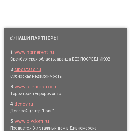
НАШИ ПАРТНЕРЫ
1
www.homerent.ru
Оренбургская область: аренда БЕЗ ПОСРЕДНИКОВ
2
sibestate.ru
Сибирская недвижимость
3
www.alleurostroi.ru
Территория Евроремонта
4
dcnov.ru
Деловой центр "Новь"
5
www.divdom.ru
Продается 3-х этажный дом в Дивноморске